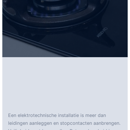
Een elektrotechnische installatie is meer dan
leidingen aanleggen en stopcontacten aanbrengen.